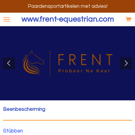
Ga
Paardensportartikelen met advies!
direct
www.frent-equestrian.com
naar
de
hoofdinhoud
Beenbescherming
Stübben