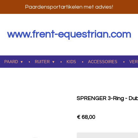
Paardensportartikelen met advies!
www.frent-equestrian.com
PAARD
RUITER
KIDS
ACCESSOIRES
VER
SPRENGER 3-Ring - Dub
€ 68,00