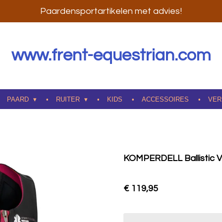
Paardensportartikelen met advies!
www.frent-equestrian.com
PAARD
RUITER
KIDS
ACCESSOIRES
VER
KOMPERDELL Ballistic V
€ 119,95