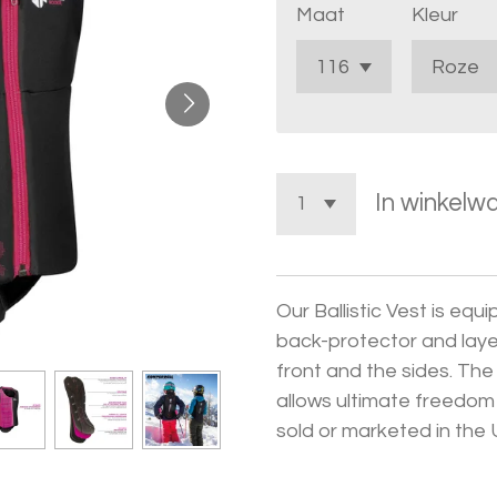
Maat
Kleur
In winkelw
Our Ballistic Vest is equ
back-protector and laye
front and the sides. Th
allows ultimate freedo
sold or marketed in the