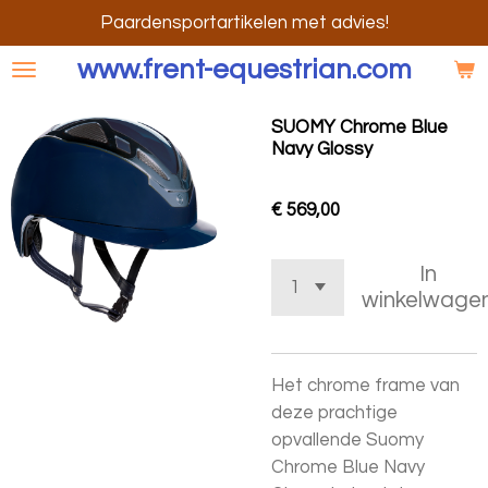
Ga
Paardensportartikelen met advies!
direct
www.frent-equestrian.com
naar
de
SUOMY Chrome Blue
hoofdinhoud
Navy Glossy
€ 569,00
In
winkelwage
Het chrome frame van
deze prachtige
opvallende Suomy
Chrome Blue Navy