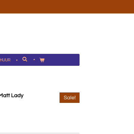
HUUR
Matt Lady
Sale!