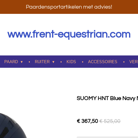
Paardensportartikelen met advies!
www.frent-equestrian.com
PAARD
RUITER
KIDS
ACCESSOIRES
VER
SUOMY HNT Blue Navy 
€ 367,50
€ 525,00