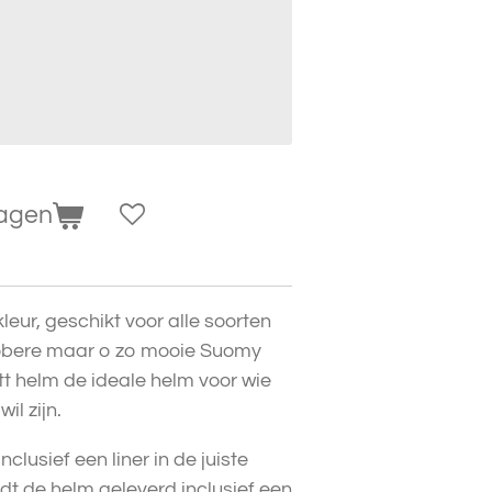
wagen
kleur, geschikt voor alle soorten
sobere maar o zo mooie Suomy
 helm de ideale helm voor wie
il zijn.
clusief een liner in de juiste
dt de helm geleverd inclusief een