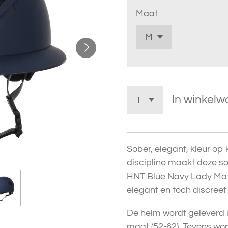
Maat
In winkel
Sober, elegant, kleur op 
discipline maakt deze 
HNT Blue Navy Lady Matt
elegant en toch discreet w
De helm wordt geleverd in
maat (52-62). Tevens wor