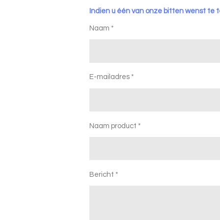
Indien u één van onze bitten wenst te t
Naam *
E-mailadres *
Naam product *
Bericht *