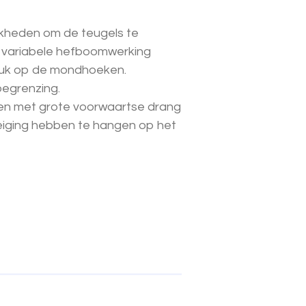
jkheden om de teugels te
 variabele hefboomwerking
ruk op de mondhoeken.
begrenzing.
en met grote voorwaartse drang
eiging hebben te hangen op het