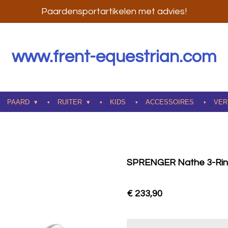
Paardensportartikelen met advies!
www.frent-equestrian.com
PAARD
RUITER
KIDS
ACCESSOIRES
VER
SPRENGER Nathe 3-Rin
€ 233,90