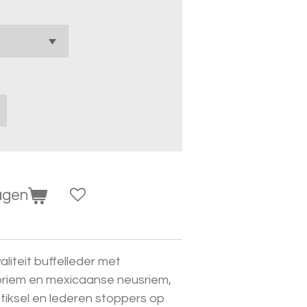
agen
liteit buffelleder met
riem en mexicaanse neusriem,
stiksel en lederen stoppers op