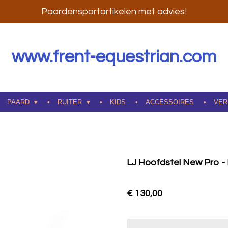
Paardensportartikelen met advies!
www.frent-equestrian.com
PAARD
RUITER
KIDS
ACCESSOIRES
VER
LJ Hoofdstel New Pro -
€ 130,00