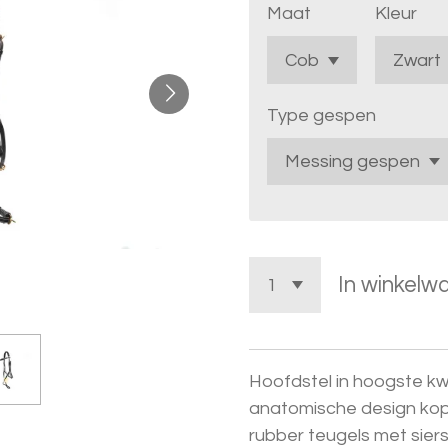
Maat
Kleur
Type gespen
In winkelw
Hoofdstel in hoogste kwa
anatomische design kop
rubber teugels met sier