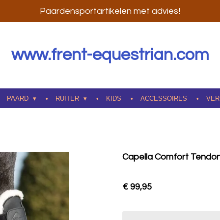
Paardensportartikelen met advies!
www.frent-equestrian.com
PAARD
RUITER
KIDS
ACCESSOIRES
VER
Capella Comfort Tendo
€ 99,95