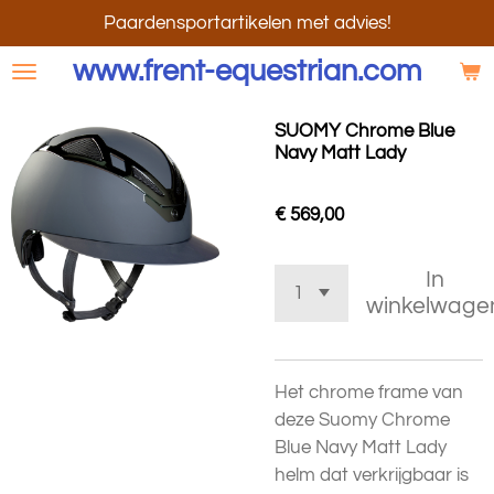
Ga
Paardensportartikelen met advies!
direct
www.frent-equestrian.com
naar
de
SUOMY Chrome Blue
hoofdinhoud
Navy Matt Lady
€ 569,00
In
winkelwage
Het chrome frame van
deze Suomy Chrome
Blue Navy Matt Lady
helm dat verkrijgbaar is