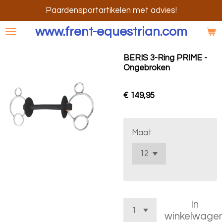
Ga
Paardensportartikelen met advies!
direct
www.frent-equestrian.com
naar
de
BERIS 3-Ring PRIME -
hoofdinhoud
Ongebroken
€ 149,95
Maat
In
winkelwage