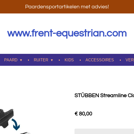
Paardensportartikelen met advies!
www.frent-equestrian.com
PAARD
RUITER
KIDS
ACCESSOIRES
VER
STÜBBEN Streamline Cl
€ 80,00