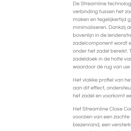
De Streamline technologi
verbinding tussen het za
maken en tegelijkertijd gl
minimaliseren. Dankzij d
bovenlijn in de lendenst
zadelcomponent wordt 
onder het zadel bereikt. T
zadeldoek in de holte va
waardoor de rug van uw p
Het vlakke profiel van h
aan dit effect, onderste
het zadel en voorkomt we
Het Streamline Close Co
voorzien van een zachte
biezenrand, een versterk