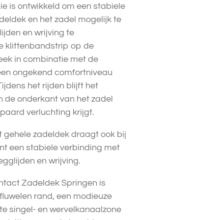
e is ontwikkeld om een stabiele
deldek en het zadel mogelijk te
ijden en wrijving te
e klittenbandstrip op de
reek in combinatie met de
een ongekend comfortniveau
ijdens het rijden blijft het
n de onderkant van het zadel
aard verluchting krijgt.
et gehele zadeldek draagt ook bij
unt een stabiele verbinding met
gglijden en wrijving.
ntact Zadeldek Springen is
 fluwelen rand, een modieuze
te singel- en wervelkanaalzone