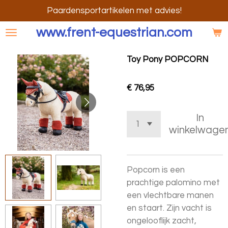
Ga
Paardensportartikelen met advies!
direct
www.frent-equestrian.com
naar
de
Toy Pony POPCORN
hoofdinhoud
€ 76,95
In
winkelwage
Popcorn is een
prachtige palomino met
een vlechtbare manen
en staart. Zijn vacht is
ongelooflijk zacht,